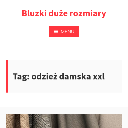
Przejdź
Bluzki duże rozmiary
do
treści
MENU
Tag:
odzież damska xxl